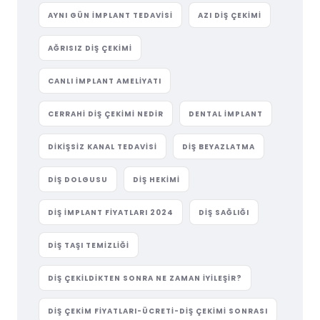
AYNI GÜN IMPLANT TEDAVISI
AZI DIŞ ÇEKIMI
AĞRISIZ DIŞ ÇEKIMI
CANLI IMPLANT AMELIYATI
CERRAHI DIŞ ÇEKIMI NEDIR
DENTAL IMPLANT
DIKIŞSIZ KANAL TEDAVISI
DIŞ BEYAZLATMA
DIŞ DOLGUSU
DIŞ HEKIMI
DIŞ IMPLANT FIYATLARI 2024
DIŞ SAĞLIĞI
DIŞ TAŞI TEMIZLIĞI
DIŞ ÇEKILDIKTEN SONRA NE ZAMAN İYILEŞIR?
DIŞ ÇEKIM FIYATLARI-ÜCRETI-DIŞ ÇEKIMI SONRASI