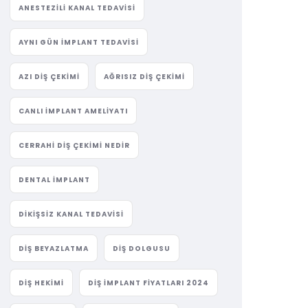
ANESTEZILI KANAL TEDAVISI
AYNI GÜN IMPLANT TEDAVISI
AZI DIŞ ÇEKIMI
AĞRISIZ DIŞ ÇEKIMI
CANLI IMPLANT AMELIYATI
CERRAHI DIŞ ÇEKIMI NEDIR
DENTAL IMPLANT
DIKIŞSIZ KANAL TEDAVISI
DIŞ BEYAZLATMA
DIŞ DOLGUSU
DIŞ HEKIMI
DIŞ IMPLANT FIYATLARI 2024