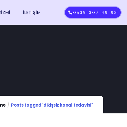
RİZMİ
İLETIŞIM
0539 307 49 93
me
Posts tagged"dikişsiz kanal tedavisi"