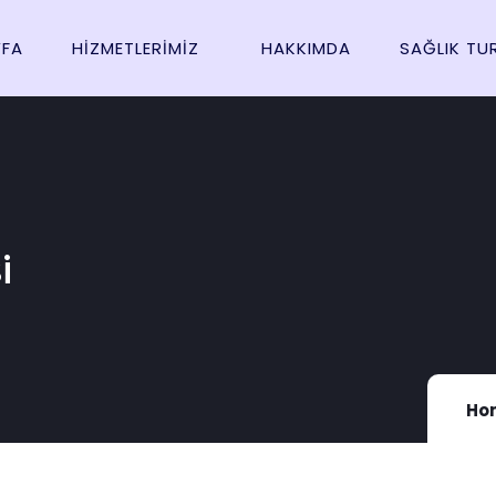
FA
HIZMETLERIMIZ
HAKKIMDA
SAĞLIK TU
i
Ho