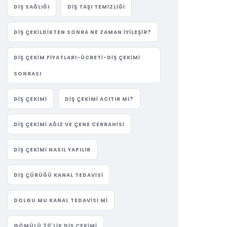
DIŞ SAĞLIĞI
DIŞ TAŞI TEMIZLIĞI
DIŞ ÇEKILDIKTEN SONRA NE ZAMAN İYILEŞIR?
DIŞ ÇEKIM FIYATLARI-ÜCRETI-DIŞ ÇEKIMI
SONRASI
DIŞ ÇEKIMI
DIŞ ÇEKIMI ACITIR MI?
DIŞ ÇEKIMI AĞIZ VE ÇENE CERRAHISI
DIŞ ÇEKIMI NASIL YAPILIR
DIŞ ÇÜRÜĞÜ KANAL TEDAVISI
DOLGU MU KANAL TEDAVISI MI
GÖMÜLÜ 20'LIK DIŞ ÇEKIMI