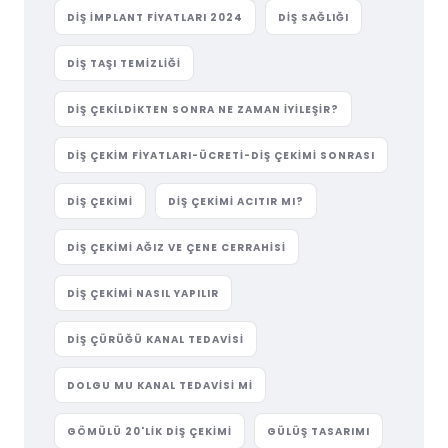
DIŞ IMPLANT FIYATLARI 2024
DIŞ SAĞLIĞI
DIŞ TAŞI TEMIZLIĞI
DIŞ ÇEKILDIKTEN SONRA NE ZAMAN İYILEŞIR?
DIŞ ÇEKIM FIYATLARI-ÜCRETI-DIŞ ÇEKIMI SONRASI
DIŞ ÇEKIMI
DIŞ ÇEKIMI ACITIR MI?
DIŞ ÇEKIMI AĞIZ VE ÇENE CERRAHISI
DIŞ ÇEKIMI NASIL YAPILIR
DIŞ ÇÜRÜĞÜ KANAL TEDAVISI
DOLGU MU KANAL TEDAVISI MI
GÖMÜLÜ 20'LIK DIŞ ÇEKIMI
GÜLÜŞ TASARIMI