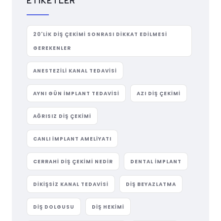
ETIKETLER
20'LIK DIŞ ÇEKIMI SONRASI DIKKAT EDILMESI
GEREKENLER
ANESTEZILI KANAL TEDAVISI
AYNI GÜN IMPLANT TEDAVISI
AZI DIŞ ÇEKIMI
AĞRISIZ DIŞ ÇEKIMI
CANLI IMPLANT AMELIYATI
CERRAHI DIŞ ÇEKIMI NEDIR
DENTAL IMPLANT
DIKIŞSIZ KANAL TEDAVISI
DIŞ BEYAZLATMA
DIŞ DOLGUSU
DIŞ HEKIMI