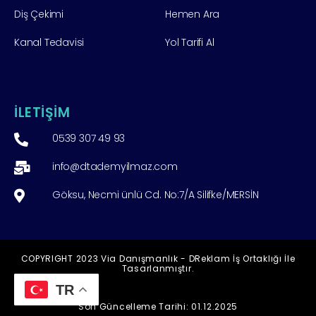
Diş Çekimi
Hemen Ara
Kanal Tedavisi
Yol Tarifi Al
İLETİŞİM
0539 307 49 93
info@dtademyilmaz.com
Göksu, Necmi ünlü Cd. No:7/A Silifke/MERSİN
COPYRIGHT 2023 Via Danışmanlık - DReklam İş Ortaklığı İle
Tasarlanmıştır.
TR
Son Güncelleme Tarihi: 01.12.2025