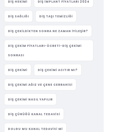
DIŞ HEKIMI
DIŞ IMPLANT FIYATLARI 2024
DIŞ SAĞLIĞI
DIŞ TAŞI TEMIZLIĞI
DIŞ ÇEKILDIKTEN SONRA NE ZAMAN İYILEŞIR?
DIŞ ÇEKIM FIYATLARI-ÜCRETI-DIŞ ÇEKIMI
SONRASI
DIŞ ÇEKIMI
DIŞ ÇEKIMI ACITIR MI?
DIŞ ÇEKIMI AĞIZ VE ÇENE CERRAHISI
DIŞ ÇEKIMI NASIL YAPILIR
DIŞ ÇÜRÜĞÜ KANAL TEDAVISI
DOLGU MU KANAL TEDAVISI MI