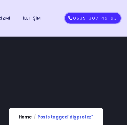
RİZMİ
İLETIŞIM
0539 307 49 93
Home
Posts tagged"diş protez"