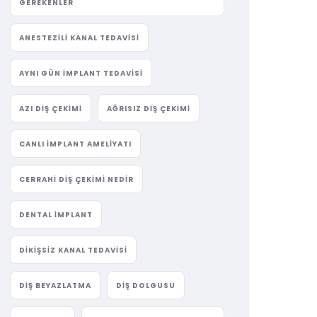
GEREKENLER
ANESTEZILI KANAL TEDAVISI
AYNI GÜN IMPLANT TEDAVISI
AZI DIŞ ÇEKIMI
AĞRISIZ DIŞ ÇEKIMI
CANLI IMPLANT AMELIYATI
CERRAHI DIŞ ÇEKIMI NEDIR
DENTAL IMPLANT
DIKIŞSIZ KANAL TEDAVISI
DIŞ BEYAZLATMA
DIŞ DOLGUSU